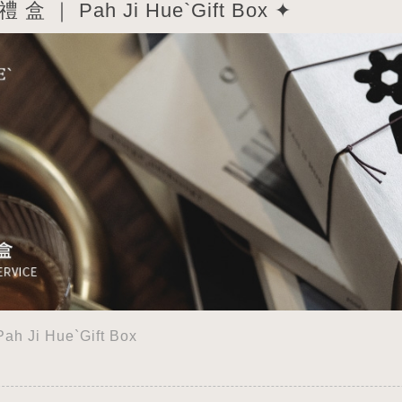
 盒 ｜ Pah Ji Hue`Gift Box ✦
h Ji Hue`Gift Box