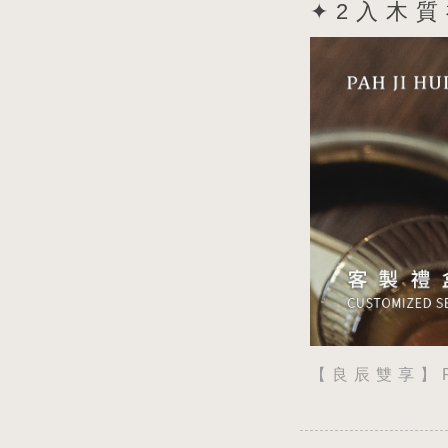
✦ 2 入 木 質 禮
【 良 辰 雙 享 】 Pa