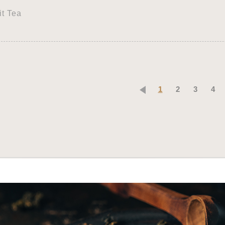
t Tea
1
2
3
4