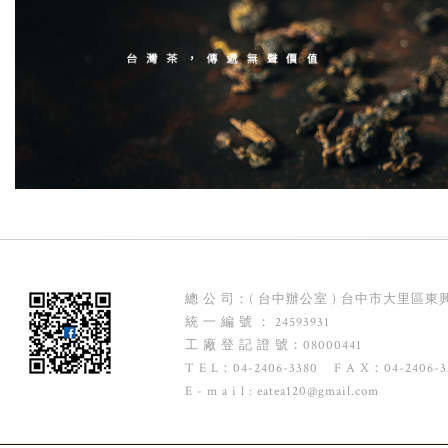
總 公 司：( 台中辦公室 ) 台中市大里區東興
統 一 編 號 ： 24593931
工 廠 登 記 證 號：08000441
T E L：04-2406-3380 F A X：04-2406-3
E - m a i l :
eatea120@gmail.com