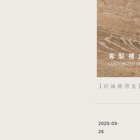
【 好 緣 糖 禮 盒 】 
2020-09-
26