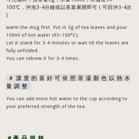
100℃，沖泡3-4分鐘或以茶葉展開即可 ( 可回沖3-4次
)
warm the mug first. Put in 3g of tea leaves and pour
150ml of hot water (95~100°C).
Let it stand for 3-4 minutes or wait till the leaves are
fully unfolded.
You can rebrew it for 3-4 times.
＃
濃
度
的
喜
好
可
依
照
茶
湯
顏
色
以
熱
水
量
調
整
You can add more hot water to the cup according to
your preferred strength of the tea.
＃產
品
規
格