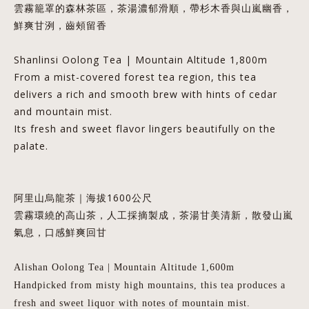
雲霧籠罩的森林茶區，茶湯濃郁滑順，帶杉木香與山嵐幽香，
鮮爽甘洌，齒頰留香
Shanlinsi Oolong Tea | Mountain Altitude
1,800m
From a mist-covered
forest tea region, this tea
delivers a rich and smooth brew with hints of cedar
and mountain mist.
Its fresh and sweet flavor lingers beautifully on the
palate.
阿里山烏龍茶｜海拔1600公尺
雲霧環繞的高山茶，人工採摘製成，茶湯甘美清新，散發山嵐
氣息，口感鮮爽回甘
Alishan
Oolong
Tea | Mountain
Altitude 1,600m
Handpicked from misty high mountains, this tea
produces a
fresh and sweet liquor with notes of mountain mist.