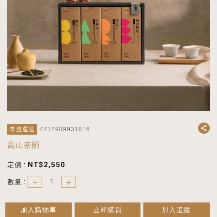
常溫運送
4712909931816
高山茶韻
NT$
2,550
定價 :
－
＋
數量 :
加入購物車
立即購買
加入追蹤