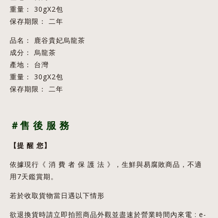
重量： 30gX2包
保存期限： 二年
品名： 鹿谷貴妃烏龍茶
成分： 烏龍茶
產地： 台灣
重量： 30gX2包
保存期限： 二年
＃售
後
服
務
【提
醒
您】
依據現行《 消 費 者 保 護 法 》，生鮮與易腐敗商品，不適
用7天鑑賞期。
若於收取貨物當日遇以下情形
欲退換貨時請立即拍照商品外觀並盡速於營業時間內來電 : e-