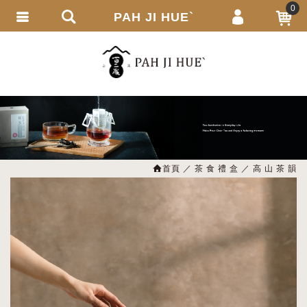
0
PAH JI HUE`
會員登入
繁體中文
會員註冊
忘記密碼
訂單查詢
追蹤清單
首頁
茶 食 禮 盒
高 山 茶 韻
匯款通知