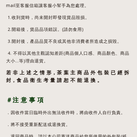
mail至客服信箱讓客服小幫手為您處理。
1.收到貨時，尚未開封即發現貨品毀損。
2.開箱後，貨品品項錯誤。(請勿食用)
3.開封後，產品品質不良或其他非消費者所造成之損毀。
4. 不得以其他主觀認知差距(商品個人口感、商品顏色、商品
大小…等)理由退貨。
若
非
上
述
之
情
形，茶
葉
主
商
品
外
包
裝
已
經
拆
封，食
品
衛
生
考
量
請
恕
不
能
退
換
。
＃注
意
事
項
．因收件當日臨時外出無法收件時，將由收件人自行負責。
．將不接受重新配送或退換貨。
．退回商品時，請以本公司寄送商品給您所使用的外包裝(紙