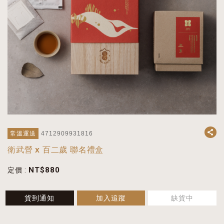
常溫運送
4712909931816
衛武營 x 百二歲 聯名禮盒
NT$
880
定價 :
貨到通知
加入追蹤
缺貨中