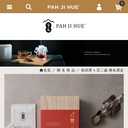
0
PAH JI HUE`
會員登入
繁體中文
會員註冊
忘記密碼
訂單查詢
追蹤清單
首頁
聯 名 商 品
衛武營 x 百二歲 聯名禮盒
匯款通知