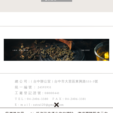
總 公 司：( 台中辦公室 ) 台中市大里區東興路535-5號
統 一 編 號 ： 24593931
工 廠 登 記 證 號：08000441
T E L：04-2406-3380 F A X：04-2406-3381
×
E - m a i l :
eatea120@gmail.com