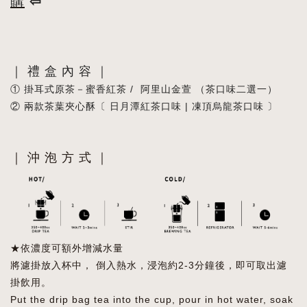
購
⇦
｜ 禮 盒 內 容 ｜
① 掛耳式原茶－蜜香紅茶 / 阿里山金萱 （茶口味二選一）
② 兩款茶葉夾心酥〔 日月潭紅茶口味 | 凍頂烏龍茶口味 〕
｜ 沖 泡 方 式 ｜
★依濃度可額外增減水量
將濾掛放入杯中， 倒入熱水，浸泡約2-3分鐘後，即可取出濾
掛飲用。
Put the drip bag tea into the cup, pour in hot water, soak