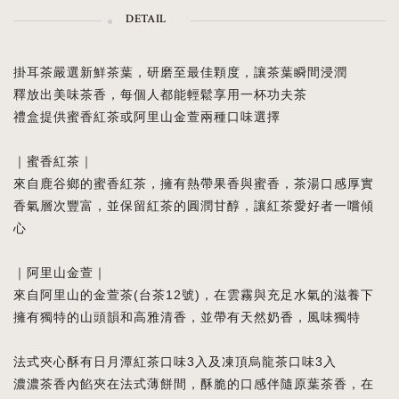
DETAIL
掛耳茶嚴選新鮮茶葉，研磨至最佳顆度，讓茶葉瞬間浸潤
釋放出美味茶香，每個人都能輕鬆享用一杯功夫茶
禮盒提供蜜香紅茶或阿里山金萱兩種口味選擇
｜蜜香紅茶｜
來自鹿谷鄉的蜜香紅茶，擁有熱帶果香與蜜香，茶湯口感厚實
香氣層次豐富，並保留紅茶的圓潤甘醇，讓紅茶愛好者一嚐傾
心
｜阿里山金萱｜
來自阿里山的金萱茶(台茶12號)，在雲霧與充足水氣的滋養下
擁有獨特的山頭韻和高雅清香，並帶有天然奶香，風味獨特
法式夾心酥有日月潭紅茶口味3入及凍頂烏龍茶口味3入
濃濃茶香內餡夾在法式薄餅間，酥脆的口感伴隨原葉茶香，在