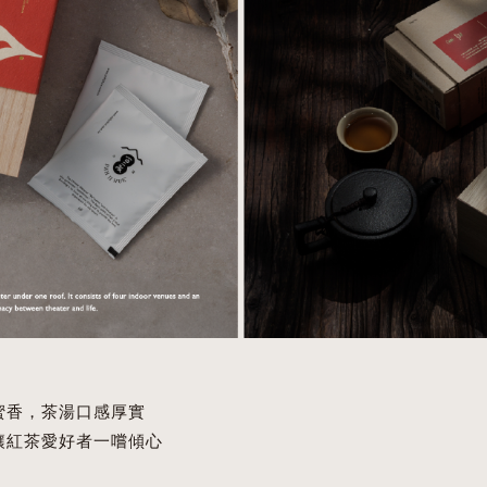
蜜香，茶湯口感厚實
讓紅茶愛好者一嚐傾心