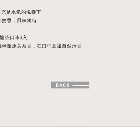
與充足水氣的滋養下
然奶香，風味獨特
龍茶口味3入
感伴隨原葉茶香，在口中迴盪自然清香
BACK