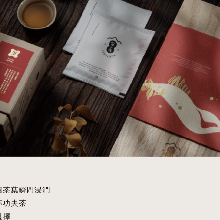
p
i
p
b
o
讓茶葉瞬間浸潤
杯功夫茶
選擇