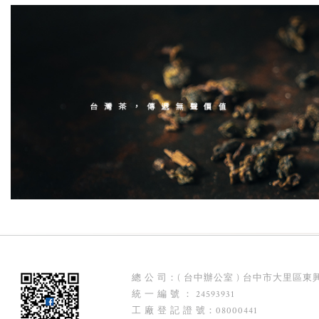
總 公 司：( 台中辦公室 ) 台中市大里區東興
統 一 編 號 ： 24593931
工 廠 登 記 證 號：08000441