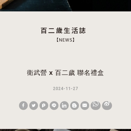
NEWS
衛武營 x 百二歲 聯名禮盒
2024-11-27
W
S
h
i
a
n
t
a
s
W
A
e