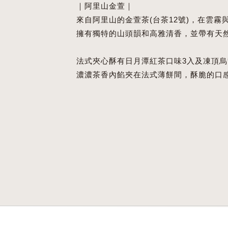
｜阿里山金萱｜
來自阿里山的金萱茶(台茶12號)，在雲霧
擁有獨特的山頭韻和高雅清香，並帶有天
法式夾心酥有日月潭紅茶口味3入及凍頂烏
濃濃茶香內餡夾在法式薄餅間，酥脆的口