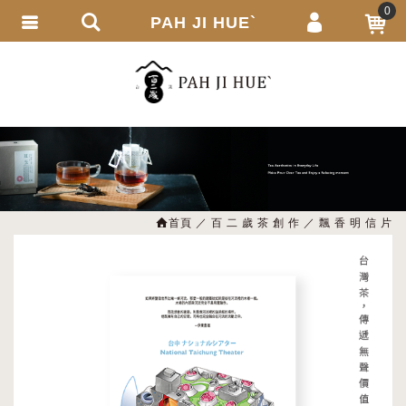
0
PAH JI HUE`
會員登入
繁體中文
會員註冊
忘記密碼
訂單查詢
追蹤清單
首頁
百 二 歲 茶 創 作
飄 香 明 信 片
匯款通知