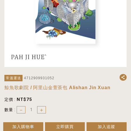
常溫運送
4712909931052
鯨魚歌劇院 / 阿里山金萱茶包 Alishan Jin Xuan
NT$
75
定價 :
－
＋
數量 :
加入購物車
立即購買
加入追蹤