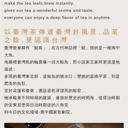
make the tea leafs brew instantly,
gives our tea a wonderful aroma and taste,
everyone can enjoy a deep flavor of tea in anytime.
以 臺 灣 茶 傳 遞 臺 灣 好 風 景，品 茗
之 餘，更 認 識 台 灣
臺灣曾被稱作「鯤島」，在古代神話裡「鯤」指的是一種海中
大魚。
地圖裡臺灣島的輪廓像一頭大鯨魚，而小說家王家祥更浪漫地
描述：
多雨的臺灣東北部，是鯨魚的噴水口；豐饒的嘉南平原，則是
肥美的魚肚。
至於花蓮和臺東，應該是乾淨漂亮的鯨背…
牠承載著不同時期的建築，遨遊於歷史的時間海，從荷治時期
的安東尼堡與日治時期從的八角堂
到今日的文化場域-臺中國家歌劇院。