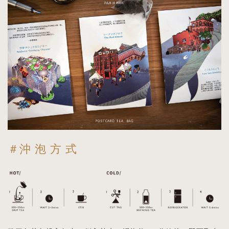
＃沖 泡 方 式