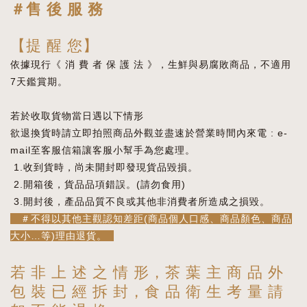
＃售 後 服 務
【提 醒 您】
依據現行《 消 費 者 保 護 法 》，生鮮與易腐敗商品，不適用
7天鑑賞期。
若於收取貨物當日遇以下情形
欲退換貨時請立即拍照商品外觀並盡速於營業時間內來電 : e-
mail至客服信箱讓客服小幫手為您處理。
1.收到貨時，尚未開封即發現貨品毀損。
2.開箱後，貨品品項錯誤。(請勿食用)
3.開封後，產品品質不良或其他非消費者所造成之損毀。
＃不得以其他主觀認知差距(商品個人口感、商品顏色、商品
大小…等)理由退貨。
若 非 上 述 之 情 形，茶 葉 主 商 品 外
包 裝 已 經 拆 封，食 品 衛 生 考 量 請