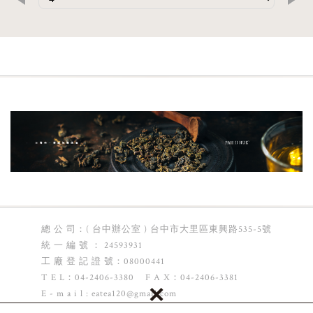
總 公 司：( 台中辦公室 ) 台中市大里區東興路535-5號
統 一 編 號 ： 24593931
工 廠 登 記 證 號：08000441
T E L：04-2406-3380 F A X：04-2406-3381
×
E - m a i l :
eatea120@gmail.com